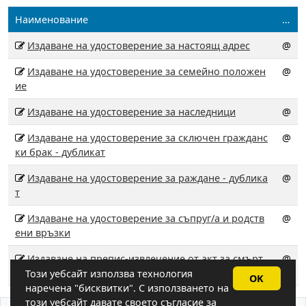
Наименование
…
Издаване на удостоверение за настоящ адрес
@
Издаване на удостоверение за семейно положен
@
ие
Издаване на удостоверение за наследници
@
Издаване на удостоверение за сключен гражданс
@
ки брак - дубликат
Издаване на удостоверение за раждане - дублика
@
т
Издаване на удостоверение за съпруг/а и родств
@
ени връзки
Издаване на препис-извлечение от акт за смърт
@
за втори и следващ път
Този уебсайт използва технология
OK
наречена "бисквитки". С използването на
този уебсайт давате своето съгласие за